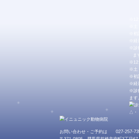
※1
※土
※初
※経
※診
ます
※1
※土
※初
※経
※診
ます
△・
027-257-73
お問い合わせ・ご予約は
〒371-0805 群馬県前橋市南町3丁目67-