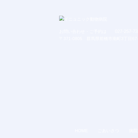
027-257-73
お問い合わせ・ご予約は
〒371-0805 群馬県前橋市南町3丁目67-
HOME
ごあいさつ
病院