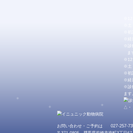
※1
※土
※初
※経
※診
ます
※1
※土
※初
※経
※診
ます
△・
027-257-73
お問い合わせ・ご予約は
〒371-0805 群馬県前橋市南町3丁目67-