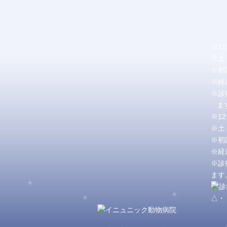
※1
※土
※初
※経
※診
ます
※1
※土
※初
※経
※診
ます
△・