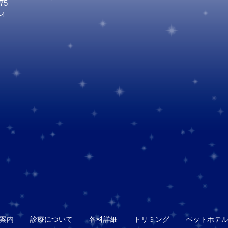
75
4
案内
診療について
各科詳細
トリミング
ペットホテ