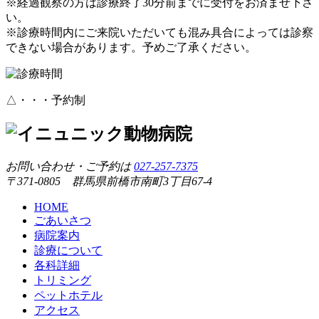
※経過観察の方は診療終了30分前までに受付をお済ませ下さ
い。
※診療時間内にご来院いただいても混み具合によっては診察
できない場合があります。予めご了承ください。
△・・・予約制
お問い合わせ・ご予約は
027-257-7375
〒371-0805 群馬県前橋市南町3丁目67-4
HOME
ごあいさつ
病院案内
診療について
各科詳細
トリミング
ペットホテル
アクセス