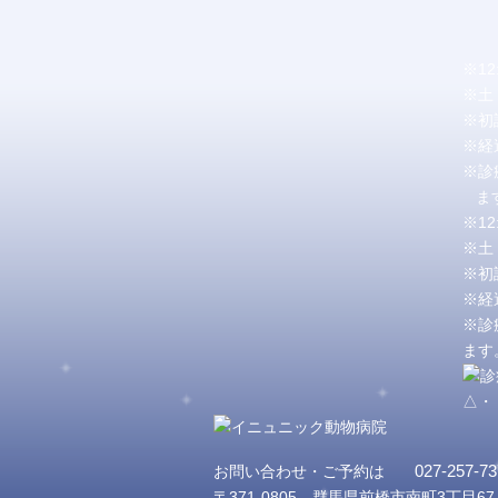
※1
※土
※初
※経
※診
ます
※1
※土
※初
※経
※診
ます
△・
027-257-73
お問い合わせ・ご予約は
〒371-0805 群馬県前橋市南町3丁目67-