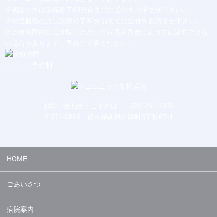
※初診の方は診療終了60分前までに受付をお済ませ下さい。
※経過観察の方は診療終了30分前までに受付をお済ませ下さい。
※診療時間内にご来院いただいても混み具合によっては診察できな
い場合があります。予めご了承ください。
△・・・予約制
027-257-7375
お問い合わせ・ご予約は
〒371-0805 群馬県前橋市南町3丁目67-4
HOME
ごあいさつ
病院案内