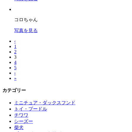
コロちゃん
写真を見る
‹
1
2
3
4
5
›
»
カテゴリー
ミニチュア・ダックスフンド
トイ・プードル
チワワ
シーズー
柴犬