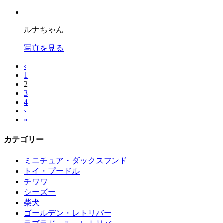
ルナちゃん
写真を見る
‹
1
2
3
4
›
»
カテゴリー
ミニチュア・ダックスフンド
トイ・プードル
チワワ
シーズー
柴犬
ゴールデン・レトリバー