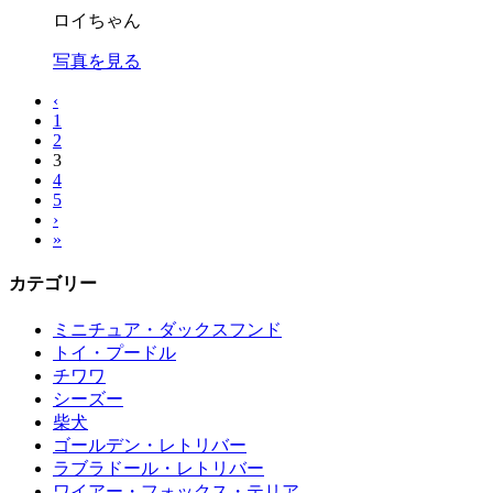
ロイちゃん
写真を見る
‹
1
2
3
4
5
›
»
カテゴリー
ミニチュア・ダックスフンド
トイ・プードル
チワワ
シーズー
柴犬
ゴールデン・レトリバー
ラブラドール・レトリバー
ワイアー・フォックス・テリア